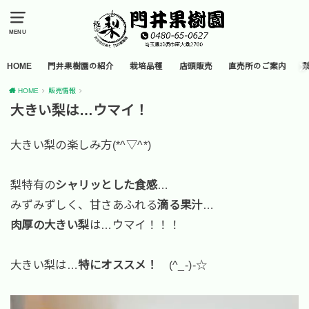
MENU
HOME
門井果樹園の紹介
栽培品種
店頭販売
直売所のご案内
HOME
販売情報
大きい梨は…ウマイ！
大きい梨の楽しみ方(*^▽^*)
梨特有の
シャリッとした食感
…
みずみずしく、甘さあふれる
滴る果汁
…
肉厚の大きい梨
は…ウマイ！！！
大きい梨は…
特にオススメ！
(^_-)-☆