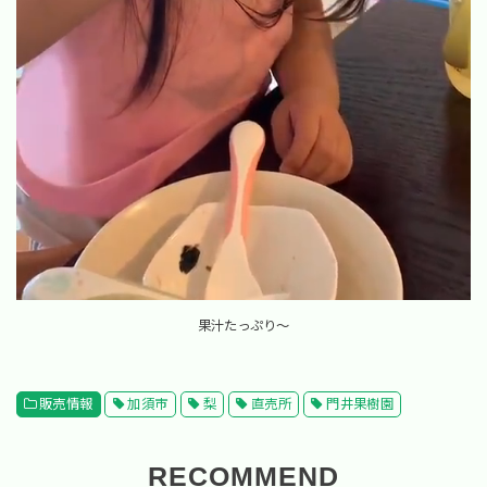
果汁たっぷり～
販売情報
加須市
梨
直売所
門井果樹園
RECOMMEND