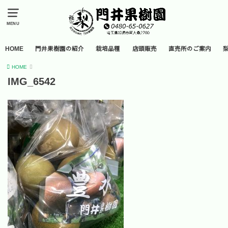
MENU
HOME
門井果樹園の紹介
栽培品種
店頭販売
直売所のご案内
HOME
IMG_6542