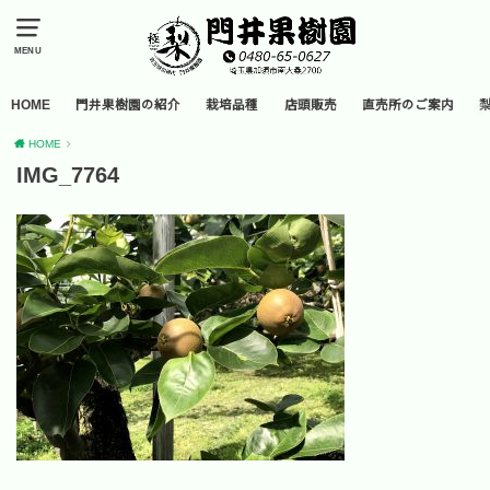
MENU
HOME
門井果樹園の紹介
栽培品種
店頭販売
直売所のご案内
HOME
IMG_7764