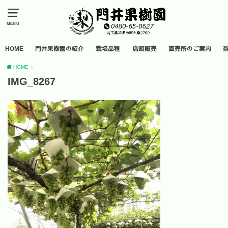
MENU
HOME
門井果樹園の紹介
栽培品種
店頭販売
直売所のご案内
HOME
IMG_8267